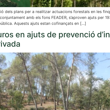
sió dels plans per a realitzar actuacions forestals en les fi
ó conjuntament amb els fons FEADER, s’aproven ajuts per 193
 pública. Aquests ajuts estan cofinançats en […]
ros en ajuts de prevenció d’i
rivada