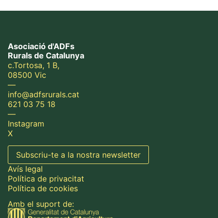
Asociació d'ADFs
Rurals de Catalunya
c.Tortosa, 1 B,
08500 Vic
—
info@adfsrurals.cat
621 03 75 18
—
Instagram
X
Subscriu-te a la nostra newsletter
Avís legal
Política de privacitat
Política de cookies
Amb el suport de: