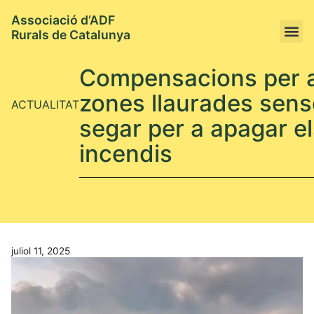
Associació d’ADF
Rurals de Catalunya
Què són les AD
Compensacions per a
zones llaurades sens
ACTUALITAT
segar per a apagar e
incendis
juliol 11, 2025