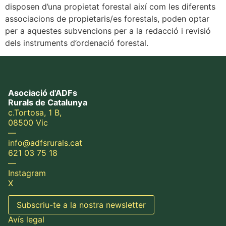
disposen d’una propietat forestal així com les diferents
associacions de propietaris/es forestals, poden optar
per a aquestes subvencions per a la redacció i revisió
dels instruments d’ordenació forestal.
Asociació d'ADFs
Rurals de Catalunya
c.Tortosa, 1 B,
08500 Vic
—
info@adfsrurals.cat
621 03 75 18
—
Instagram
X
Subscriu-te a la nostra newsletter
Avís legal